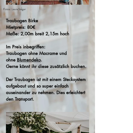
Fotos: Laura Stäger
Traubogen Birke
Mietpreis: 80€
Maße: 2,00m breit 2,15m hoch
Im Preis inbegriffen:
Traubogen ohne Macrame und
ohne
Blumendeko
.
Gerne könnt ihr diese zusätzlich buchen.
Der Traubogen ist mit einem Stecksystem
aufgebaut und so super einfach
auseinander zu nehmen. Dies erleichtert
den Transport.